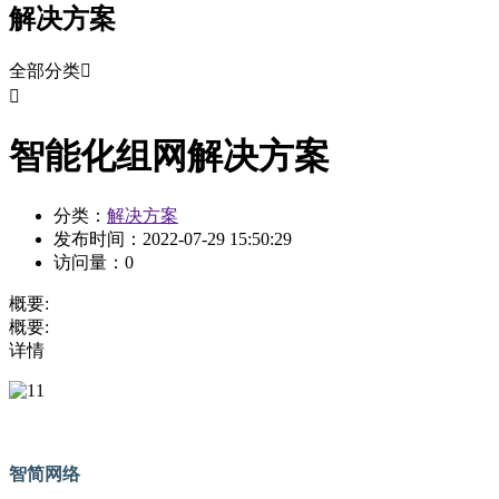
解决方案
全部分类


智能化组网解决方案
分类：
解决方案
发布时间：
2022-07-29 15:50:29
访问量：
0
概要:
概要:
详情
智简网络